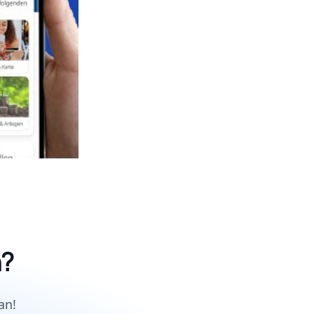
n?
an!