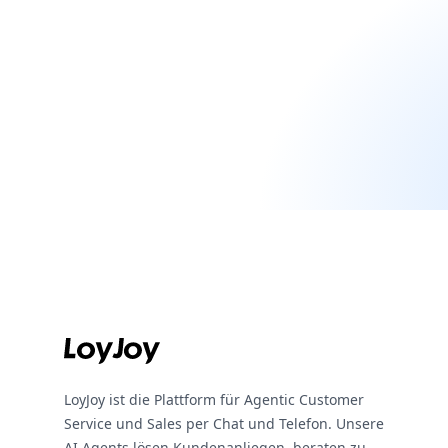
Footer
LoyJoy ist die Plattform für Agentic Customer
Service und Sales per Chat und Telefon. Unsere
AI Agents lösen Kundenanliegen, beraten zu