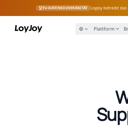
LoyJoy betreibt da
EU-DATENSOUVERÄNITÄT
Plattform
B
W
Sup