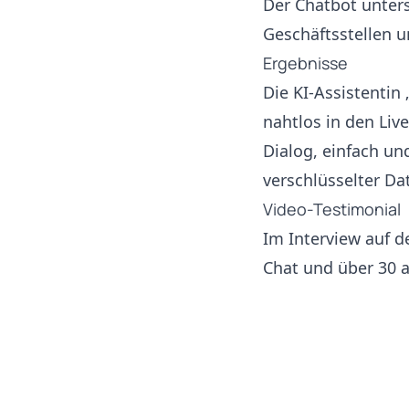
Der Chatbot unters
Geschäftsstellen u
Ergebnisse
Die KI-Assistentin
nahtlos in den Li
Dialog, einfach un
verschlüsselter D
Video-Testimonial
Im Interview auf d
Chat und über 30 