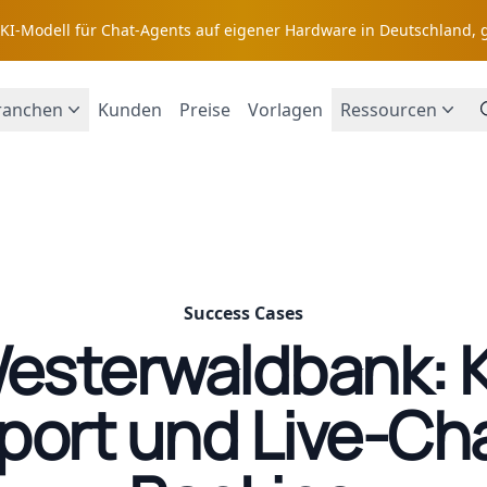
s KI-Modell für Chat-Agents auf eigener Hardware in Deutschland, 
ranchen
Kunden
Preise
Vorlagen
Ressourcen
Success Cases
esterwaldbank: K
port und Live-Cha