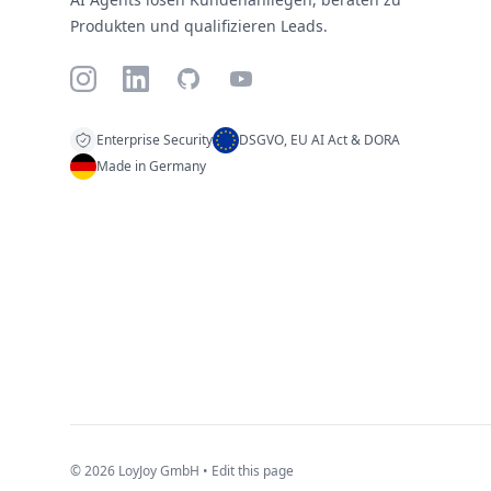
Produkten und qualifizieren Leads.
Instagram
LinkedIn
GitHub
YouTube
Enterprise Security
DSGVO, EU AI Act & DORA
Made in Germany
© 2026 LoyJoy GmbH •
Edit this page