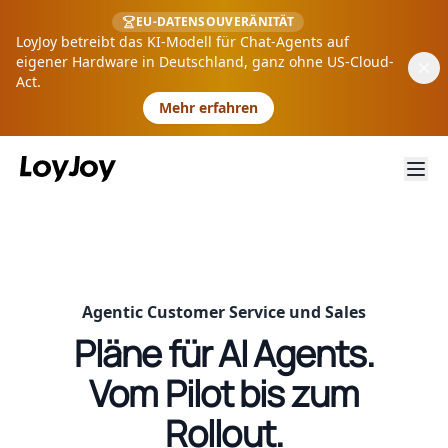
EU-DATENSOUVERÄNITÄT
LoyJoy betreibt das KI-Modell für Chat-Agents auf
eigener Hardware in Deutschland, ganz ohne US-Cloud-
Act.
Mehr erfahren
Agentic Customer Service und Sales
Pläne für AI Agents.
Vom Pilot bis zum
Rollout.