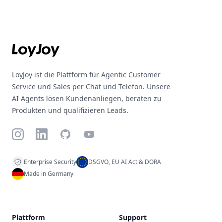
Footer
LoyJoy ist die Plattform für Agentic Customer
Service und Sales per Chat und Telefon. Unsere
AI Agents lösen Kundenanliegen, beraten zu
Produkten und qualifizieren Leads.
Instagram
LinkedIn
GitHub
YouTube
Enterprise Security
DSGVO, EU AI Act & DORA
Made in Germany
Plattform
Support