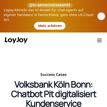
EU-DATENSOUVERÄNITÄT
LoyJoy betreibt das KI-Modell für Chat-Agents auf
eigener Hardware in Deutschland, ganz ohne US-Cloud-
Act.
Mehr erfahren
Success Cases
Volksbank Köln Bonn:
Chatbot Pit digitalisiert
Kundenservice