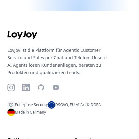
Footer
LoyJoy ist die Plattform für Agentic Customer
Service und Sales per Chat und Telefon. Unsere
AI Agents lösen Kundenanliegen, beraten zu
Produkten und qualifizieren Leads.
Instagram
LinkedIn
GitHub
YouTube
Enterprise Security
DSGVO, EU AI Act & DORA
Made in Germany