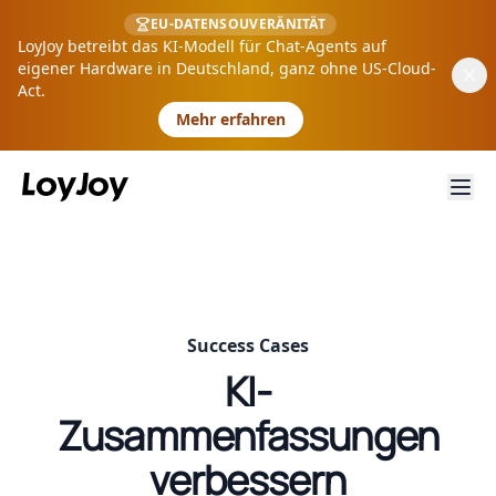
EU-DATENSOUVERÄNITÄT
LoyJoy betreibt das KI-Modell für Chat-Agents auf
eigener Hardware in Deutschland, ganz ohne US-Cloud-
Act.
Mehr erfahren
Success Cases
KI-
Zusammenfassungen
verbessern