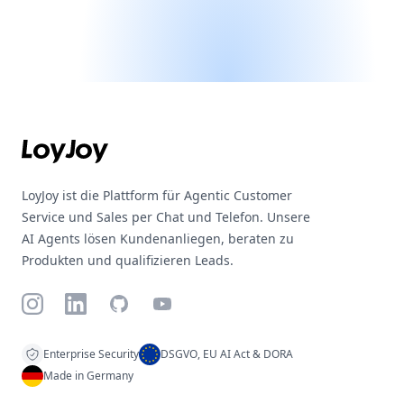
Footer
LoyJoy ist die Plattform für Agentic Customer
Service und Sales per Chat und Telefon. Unsere
AI Agents lösen Kundenanliegen, beraten zu
Produkten und qualifizieren Leads.
Instagram
LinkedIn
GitHub
YouTube
Enterprise Security
DSGVO, EU AI Act & DORA
Made in Germany