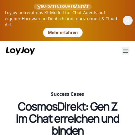
EU-DATENSOUVERÄNITÄT
LoyJoy betreibt das KI-Modell für Chat-Agents auf
eigener Hardware in Deutschland, ganz ohne US-Cloud-
Act.
Mehr erfahren
Success Cases
CosmosDirekt: Gen Z
im Chat erreichen und
binden