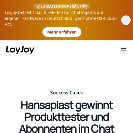
EU-DATENSOUVERÄNITÄT
LoyJoy betreibt das KI-Modell für Chat-Agents auf
eigener Hardware in Deutschland, ganz ohne US-Cloud-
Act.
Mehr erfahren
Success Cases
Hansaplast gewinnt
Produkttester und
Abonnenten im Chat