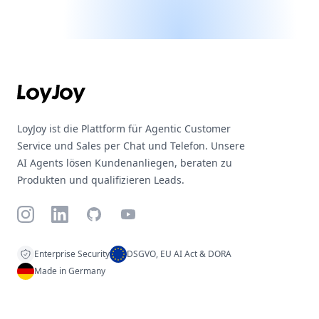
Footer
LoyJoy ist die Plattform für Agentic Customer
Service und Sales per Chat und Telefon. Unsere
AI Agents lösen Kundenanliegen, beraten zu
Produkten und qualifizieren Leads.
Instagram
LinkedIn
GitHub
YouTube
Enterprise Security
DSGVO, EU AI Act & DORA
Made in Germany