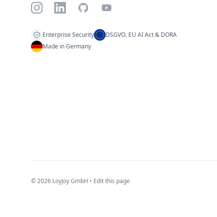
Instagram
LinkedIn
GitHub
YouTube
Enterprise Security
DSGVO, EU AI Act & DORA
Made in Germany
© 2026 LoyJoy GmbH •
Edit this page