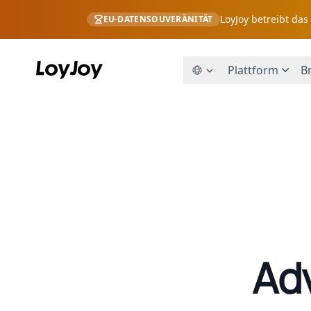
LoyJoy betreibt da
EU-DATENSOUVERÄNITÄT
Plattform
B
Adv