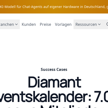
s KI-Modell für Chat-Agents auf eigener Hardware in Deutschland, 
ranchen
Kunden
Preise
Vorlagen
Ressourcen
Success Cases
Diamant
entskalender: 7