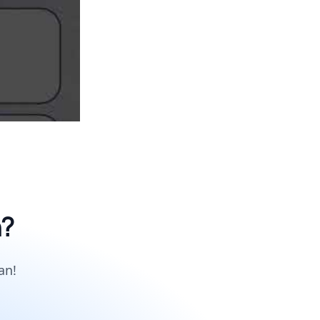
n?
an!