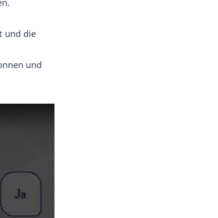
en.
t und die
wonnen und