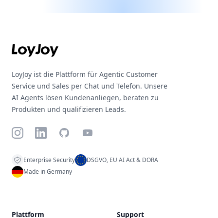
Footer
LoyJoy ist die Plattform für Agentic Customer
Service und Sales per Chat und Telefon. Unsere
AI Agents lösen Kundenanliegen, beraten zu
Produkten und qualifizieren Leads.
Instagram
LinkedIn
GitHub
YouTube
Enterprise Security
DSGVO, EU AI Act & DORA
Made in Germany
Plattform
Support