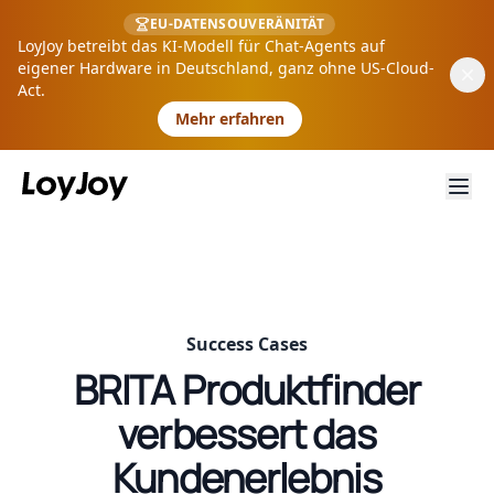
EU-DATENSOUVERÄNITÄT
LoyJoy betreibt das KI-Modell für Chat-Agents auf
eigener Hardware in Deutschland, ganz ohne US-Cloud-
Act.
Mehr erfahren
Success Cases
BRITA Produktfinder
verbessert das
Kundenerlebnis