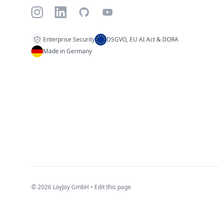
Instagram
LinkedIn
GitHub
YouTube
Enterprise Security
DSGVO, EU AI Act & DORA
Made in Germany
© 2026 LoyJoy GmbH •
Edit this page