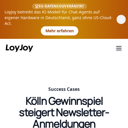
EU-DATENSOUVERÄNITÄT
LoyJoy betreibt das KI-Modell für Chat-Agents auf
eigener Hardware in Deutschland, ganz ohne US-Cloud-
Act.
Mehr erfahren
Success Cases
Kölln Gewinnspiel
steigert Newsletter-
Anmeldungen