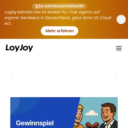
EU-DATENSOUVERÄNITÄT
LoyJoy betreibt das KI-Modell für Chat-Agents auf
eigener Hardware in Deutschland, ganz ohne US-Cloud-
Act.
Mehr erfahren