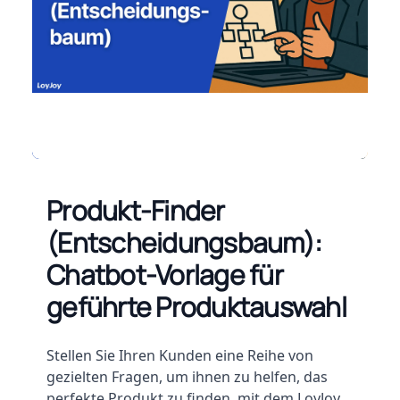
Produkt-Finder
(Entscheidungsbaum):
Chatbot-Vorlage für
geführte Produktauswahl
Beschreibung
Stellen Sie Ihren Kunden eine Reihe von
gezielten Fragen, um ihnen zu helfen, das
perfekte Produkt zu finden, mit dem LoyJoy