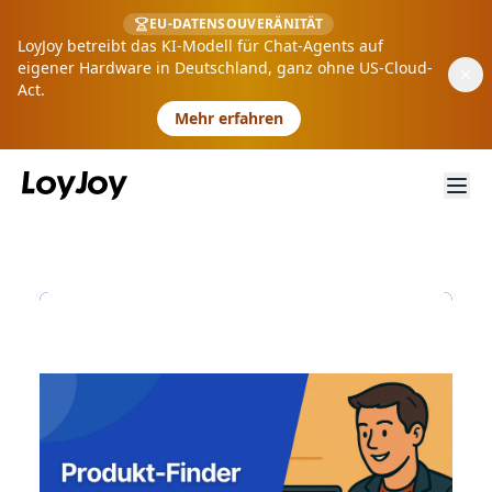
EU-DATENSOUVERÄNITÄT
LoyJoy betreibt das KI-Modell für Chat-Agents auf
eigener Hardware in Deutschland, ganz ohne US-Cloud-
Act.
Mehr erfahren