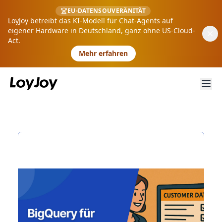
EU-DATENSOUVERÄNITÄT
LoyJoy betreibt das KI-Modell für Chat-Agents auf
eigener Hardware in Deutschland, ganz ohne US-Cloud-
Act.
Mehr erfahren