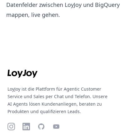
Datenfelder zwischen LoyJoy und BigQuery
mappen, live gehen.
Footer
LoyJoy ist die Plattform für Agentic Customer
Service und Sales per Chat und Telefon. Unsere
AI Agents lösen Kundenanliegen, beraten zu
Produkten und qualifizieren Leads.
Instagram
LinkedIn
GitHub
YouTube