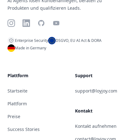
AI Agents lösen Kundenanliegen, beraten zu
Produkten und qualifizieren Leads.
Instagram
LinkedIn
GitHub
YouTube
Enterprise Security
DSGVO, EU AI Act & DORA
Made in Germany
Plattform
Support
Startseite
support@loyjoy.com
Plattform
Kontakt
Preise
Kontakt aufnehmen
Success Stories
contact@loyjoy.com