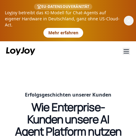
EU-DATENSOUVERÄNITÄT
LoyJoy betreibt das KI-Modell für Chat-Agents auf
eigener Hardware in Deutschland, ganz ohne US-Cloud-
Act.
Mehr erfahren
Erfolgsgeschichten unserer Kunden
Wie Enterprise-
Kunden unsere AI
Agent Platform nutzen