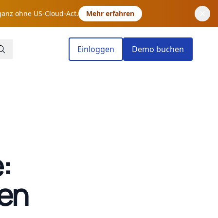
ganz ohne US-Cloud-Act.
Mehr erfahren
Einloggen
Demo buchen
:
ren