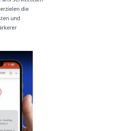
rzielen die
sten und
ärkerer