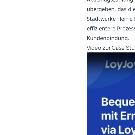
übergeben, das di
Stadtwerke Herne 
effizientere Proze
Kundenbindung.
Video zur Case St
Play