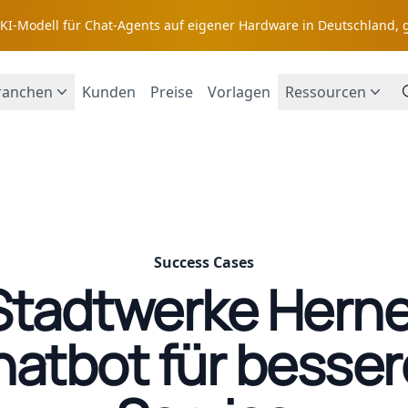
s KI-Modell für Chat-Agents auf eigener Hardware in Deutschland, 
ranchen
Kunden
Preise
Vorlagen
Ressourcen
Success Cases
Stadtwerke Herne
atbot für besse