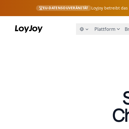
LoyJoy betreibt da
EU-DATENSOUVERÄNITÄT
Plattform
B
Ch