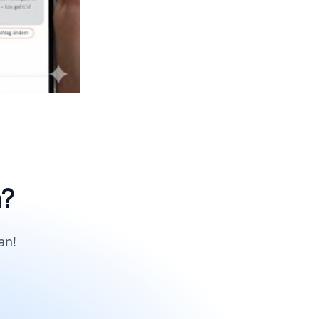
n?
an!