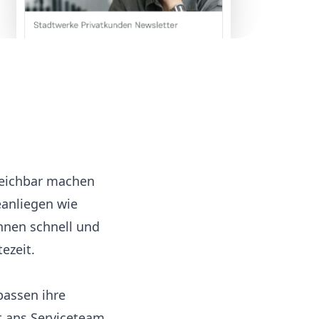
reichbar machen
eanliegen wie
nnen schnell und
ezeit.
passen ihre
t ans Serviceteam