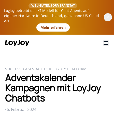
EU-DATENSOUVERÄNITÄT
LoyJoy betreibt das KI-Modell für Chat-Agents auf
eigener Hardware in Deutschland, ganz ohne US-Cloud-
Act.
Mehr erfahren
SUCCESS CASES AUF DER LOYJOY PLATFORM
Adventskalender
Kampagnen mit LoyJoy
Chatbots
•
6. Februar 2024