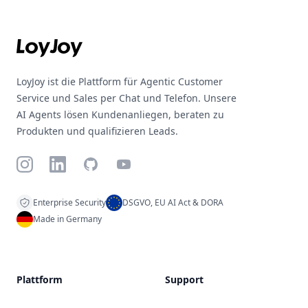
Footer
LoyJoy ist die Plattform für Agentic Customer
Service und Sales per Chat und Telefon. Unsere
AI Agents lösen Kundenanliegen, beraten zu
Produkten und qualifizieren Leads.
Instagram
LinkedIn
GitHub
YouTube
Enterprise Security
DSGVO, EU AI Act & DORA
Made in Germany
Plattform
Support