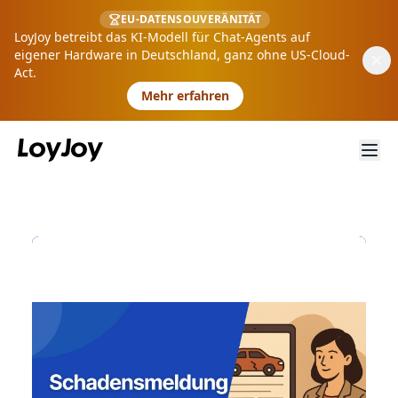
EU-DATENSOUVERÄNITÄT
LoyJoy betreibt das KI-Modell für Chat-Agents auf
eigener Hardware in Deutschland, ganz ohne US-Cloud-
Act.
Mehr erfahren