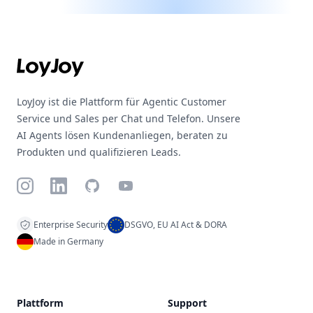
Footer
LoyJoy ist die Plattform für Agentic Customer
Service und Sales per Chat und Telefon. Unsere
AI Agents lösen Kundenanliegen, beraten zu
Produkten und qualifizieren Leads.
Instagram
LinkedIn
GitHub
YouTube
Enterprise Security
DSGVO, EU AI Act & DORA
Made in Germany
Plattform
Support