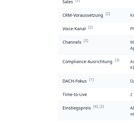
[2]
Sales
[2]
CRM-Voraussetzung
K
[2]
Voice-Kanal
P
[2]
Channels
W
A
[3]
Compliance-Ausrichtung
A
K
[1]
DACH-Fokus
D
Time-to-Live
2
[4]
,
[2]
Einstiegspreis
A
ve