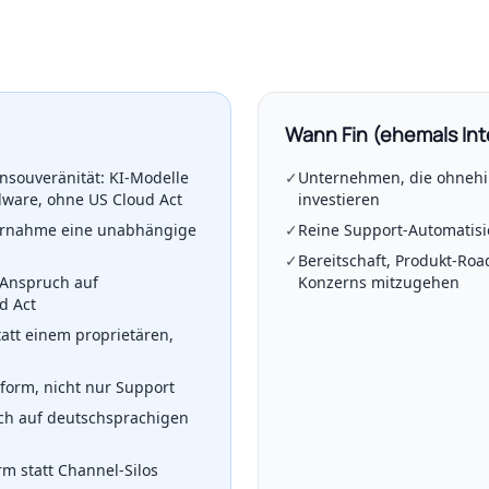
Wann Fin (ehemals In
souveränität: KI-Modelle
✓
Unternehmen, die ohnehin
dware, ohne US Cloud Act
investieren
ernahme eine unabhängige
✓
Reine Support-Automatisi
✓
Bereitschaft, Produkt-Ro
Anspruch auf
Konzerns mitzugehen
d Act
tatt einem proprietären,
tform, nicht nur Support
h auf deutschsprachigen
rm statt Channel-Silos