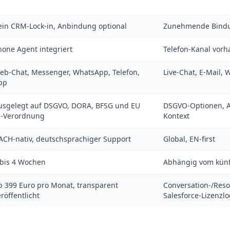
ein CRM-Lock-in, Anbindung optional
Zunehmende Bindun
hone Agent integriert
Telefon-Kanal vor
eb-Chat, Messenger, WhatsApp, Telefon,
Live-Chat, E-Mail, 
pp
usgelegt auf DSGVO, DORA, BFSG und EU
DSGVO-Optionen, Au
I-Verordnung
Kontext
ACH-nativ, deutschsprachiger Support
Global, EN-first
 bis 4 Wochen
Abhängig vom künf
b 399 Euro pro Monat, transparent
Conversation-/Resol
röffentlicht
Salesforce-Lizenzlo