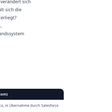
 verändert sich
lt sich die
erliegt?
,
standssystem
rcom)
co, in Übernahme durch Salesforce