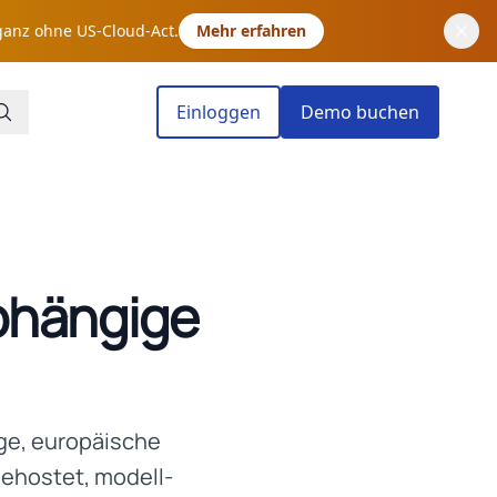
ganz ohne US-Cloud-Act.
Mehr erfahren
Einloggen
Demo buchen
abhängige
ige, europäische
gehostet, modell-