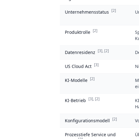
[2]
Unternehmensstatus
U
[2]
Produktrolle
S
K
[3]
,
[2]
Datenresidenz
D
[3]
US Cloud Act
N
[2]
KI-Modelle
M
e
[3]
,
[2]
KI-Betrieb
K
H
[2]
Konfigurationsmodell
V
Prozesstiefe Service und
Ü