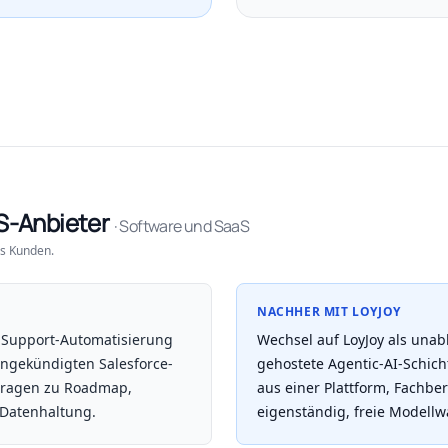
S-Anbieter
· Software und SaaS
s Kunden.
NACHHER MIT LOYJOY
e Support-Automatisierung
Wechsel auf LoyJoy als una
 angekündigten Salesforce-
gehostete Agentic-AI-Schich
Fragen zu Roadmap,
aus einer Plattform, Fachber
-Datenhaltung.
eigenständig, freie Modellw