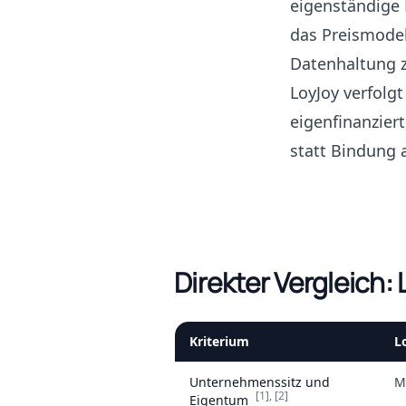
eigenständige 
das Preismodell
Datenhaltung z
LoyJoy verfolgt
eigenfinanzier
statt Bindung 
Direkter Vergleich:
Kriterium
L
Unternehmenssitz und
M
[1]
,
[2]
Eigentum