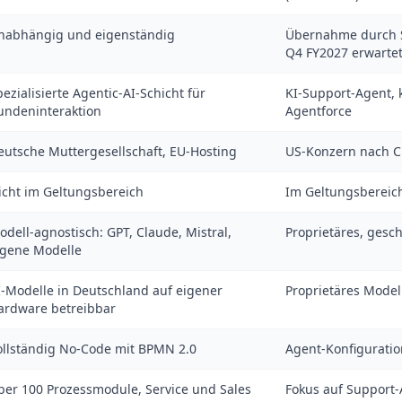
nabhängig und eigenständig
Übernahme durch S
Q4 FY2027 erwarte
pezialisierte Agentic-AI-Schicht für
KI-Support-Agent, k
undeninteraktion
Agentforce
eutsche Muttergesellschaft, EU-Hosting
US-Konzern nach C
icht im Geltungsbereich
Im Geltungsbereich
odell-agnostisch: GPT, Claude, Mistral,
Proprietäres, gesc
igene Modelle
I-Modelle in Deutschland auf eigener
Proprietäres Model
ardware betreibbar
ollständig No-Code mit BPMN 2.0
Agent-Konfiguratio
ber 100 Prozessmodule, Service und Sales
Fokus auf Support