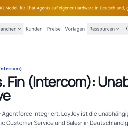
s KI-Modell für Chat-Agents auf eigener Hardware in Deutschland, 
ranchen
Kunden
Preise
Vorlagen
Ressourcen
 Intercom)
s. Fin (Intercom): Un
ve
ce Agentforce integriert. LoyJoy ist die unabhäng
tic Customer Service und Sales: in Deutschland 