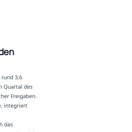
nden
 rund 3,6
n Quartal des
cher Freigaben.
, integriert
h das