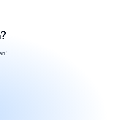
n?
an!