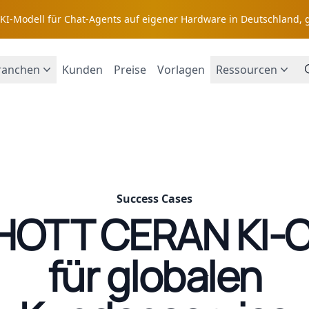
s KI-Modell für Chat-Agents auf eigener Hardware in Deutschland, 
ranchen
Kunden
Preise
Vorlagen
Ressourcen
Success Cases
HOTT CERAN KI-C
für globalen