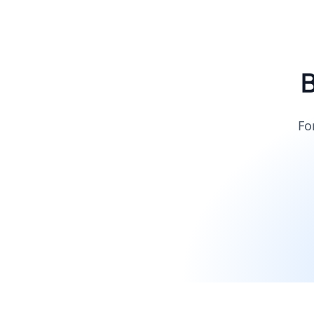
B
Fo
Footer