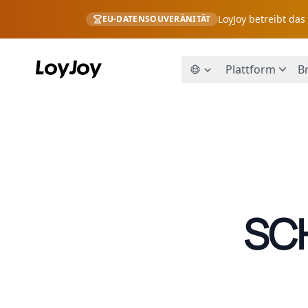
LoyJoy betreibt da
EU-DATENSOUVERÄNITÄT
Plattform
B
SC