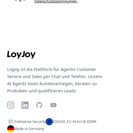
Datenschutzbestimmungen
.
Footer
LoyJoy ist die Plattform für Agentic Customer
Service und Sales per Chat und Telefon. Unsere
AI Agents lösen Kundenanliegen, beraten zu
Produkten und qualifizieren Leads.
Instagram
LinkedIn
GitHub
YouTube
Enterprise Security
DSGVO, EU AI Act & DORA
Made in Germany