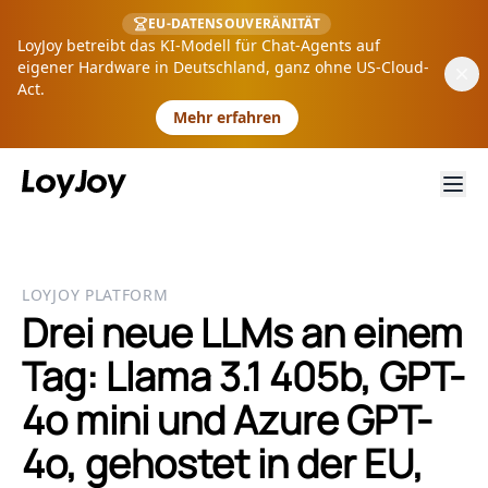
EU-DATENSOUVERÄNITÄT
LoyJoy betreibt das KI-Modell für Chat-Agents auf
eigener Hardware in Deutschland, ganz ohne US-Cloud-
Act.
Mehr erfahren
LOYJOY PLATFORM
Drei neue LLMs an einem
Tag: Llama 3.1 405b, GPT-
4o mini und Azure GPT-
4o, gehostet in der EU,