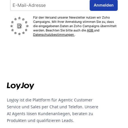
Email address
Anmelden
Für den Versand unserer Newsletter nutzen wir Zoho
Campaigns. Mit Ihrer Anmeldung stimmen Sie zu, dass
die eingegebenen Daten an Zoho Campaigns übermittelt
werden. Beachten Sie bitte auch die
AGB
und
Datenschutzbestimmungen
.
Footer
LoyJoy ist die Plattform für Agentic Customer
Service und Sales per Chat und Telefon. Unsere
AI Agents lösen Kundenanliegen, beraten zu
Produkten und qualifizieren Leads.