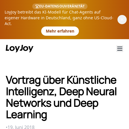
EU-DATENSOUVERÄNITÄT
LoyJoy betreibt das KI-Modell für Chat-Agents auf
eigener Hardware in Deutschland, ganz ohne US-Cloud-
Act.
Mehr erfahren
Vortrag über Künstliche
Intelligenz, Deep Neural
Networks und Deep
Learning
•
19. Juni 2018