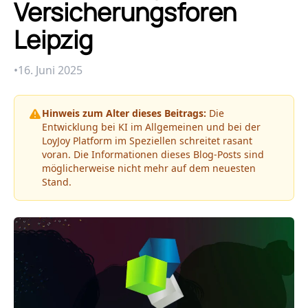
Versicherungsforen
Leipzig
•
16. Juni 2025
Hinweis zum Alter dieses Beitrags:
Die
Entwicklung bei KI im Allgemeinen und bei der
LoyJoy Platform im Speziellen schreitet rasant
voran. Die Informationen dieses Blog-Posts sind
möglicherweise nicht mehr auf dem neuesten
Stand.