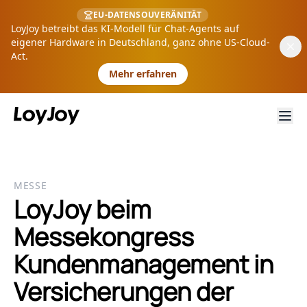
EU-DATENSOUVERÄNITÄT
LoyJoy betreibt das KI-Modell für Chat-Agents auf
eigener Hardware in Deutschland, ganz ohne US-Cloud-
Act.
Mehr erfahren
MESSE
LoyJoy beim
Messekongress
Kundenmanagement in
Versicherungen der