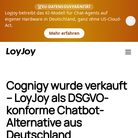
EU-DATENSOUVERÄNITÄT
LoyJoy betreibt das KI-Modell für Chat-Agents auf
eigener Hardware in Deutschland, ganz ohne US-Cloud-
Act.
Mehr erfahren
Cognigy wurde verkauft
– LoyJoy als DSGVO-
konforme Chatbot-
Alternative aus
Deutschland