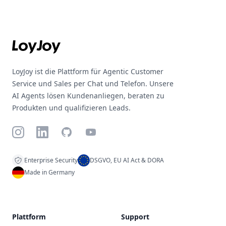
Footer
LoyJoy ist die Plattform für Agentic Customer
Service und Sales per Chat und Telefon. Unsere
AI Agents lösen Kundenanliegen, beraten zu
Produkten und qualifizieren Leads.
Instagram
LinkedIn
GitHub
YouTube
Enterprise Security
DSGVO, EU AI Act & DORA
Made in Germany
Plattform
Support