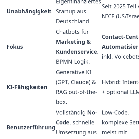
Eigenfinanziertes
Seit 2025 Teil
Unabhängigkeit
Startup aus
NICE (US/Israe
Deutschland.
Chatbots für
Contact-Cent
Marketing &
Fokus
Automatisie
Kundenservice
,
inkl. Voicebot
BPMN-Logik.
Generative KI
(GPT, Claude) &
Hybrid: Inten
KI-Fähigkeiten
RAG out-of-the-
+ optional LL
box.
Vollständig
No-
Low-Code,
Code
, schnelle
komplexe Set
Benutzerführung
Umsetzung aus
meist mit