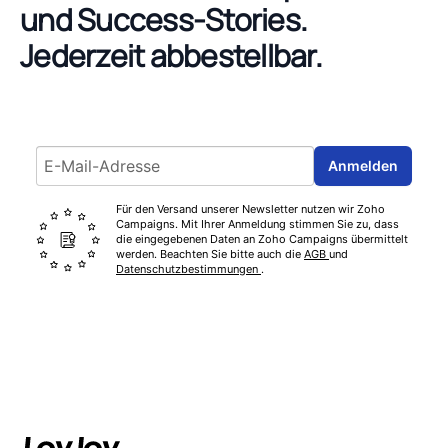
und Success-Stories.
Jederzeit abbestellbar.
Email address
Anmelden
Für den Versand unserer Newsletter nutzen wir Zoho
Campaigns. Mit Ihrer Anmeldung stimmen Sie zu, dass
die eingegebenen Daten an Zoho Campaigns übermittelt
werden. Beachten Sie bitte auch die
AGB
und
Datenschutzbestimmungen
.
Footer