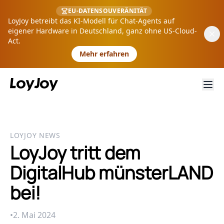
EU-DATENSOUVERÄNITÄT
LoyJoy betreibt das KI-Modell für Chat-Agents auf
eigener Hardware in Deutschland, ganz ohne US-Cloud-
Act.
Mehr erfahren
LOYJOY NEWS
LoyJoy tritt dem
DigitalHub münsterLAND
bei!
•
2. Mai 2024