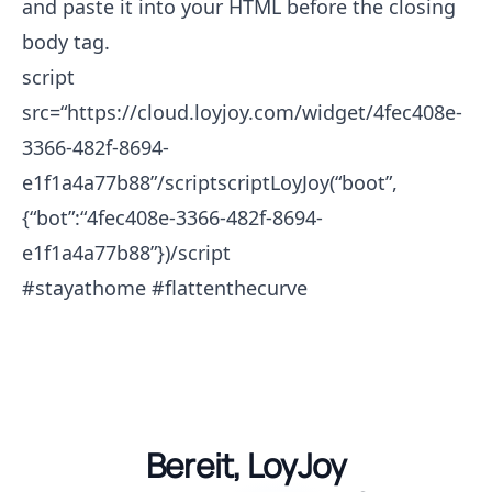
and paste it into your HTML before the closing
body tag.
script
src=“
https://cloud.loyjoy.com/widget/4fec408e-
3366-482f-8694-
e1f1a4a77b88”/scriptscriptLoyJoy(“boot
”,
{“bot”:“4fec408e-3366-482f-8694-
e1f1a4a77b88”})/script
#stayathome #flattenthecurve
Bereit, LoyJoy