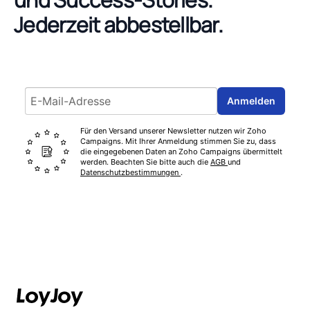
Jederzeit abbestellbar.
Email address
Anmelden
Für den Versand unserer Newsletter nutzen wir Zoho
Campaigns. Mit Ihrer Anmeldung stimmen Sie zu, dass
die eingegebenen Daten an Zoho Campaigns übermittelt
werden. Beachten Sie bitte auch die
AGB
und
Datenschutzbestimmungen
.
Footer