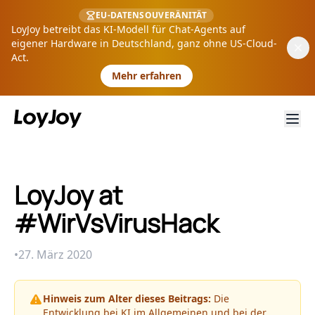
EU-DATENSOUVERÄNITÄT
LoyJoy betreibt das KI-Modell für Chat-Agents auf
eigener Hardware in Deutschland, ganz ohne US-Cloud-
Act.
Mehr erfahren
LoyJoy at
#WirVsVirusHack
•
27. März 2020
Hinweis zum Alter dieses Beitrags:
Die
Entwicklung bei KI im Allgemeinen und bei der