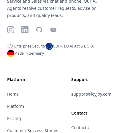
Service and Sales via chat and phone. Our AI
Agents resolve customer requests, advise on
products, and qualify leads.
Instagram
LinkedIn
GitHub
YouTube
Enterprise Security
GDPR, EU AI Act & DORA
Made in Germany
Platform
Support
Home
support@loyjoy.com
Platform
Contact
Pricing
Contact Us
Customer Success Stories