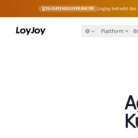
LoyJoy betreibt da
EU-DATENSOUVERÄNITÄT
Plattform
B
A
K