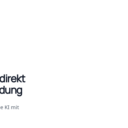
direkt
ndung
e KI mit