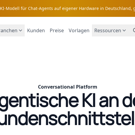
s KI-Modell für Chat-Agents auf eigener Hardware in Deutschland, 
ranchen
Kunden
Preise
Vorlagen
Ressourcen
Conversational Platform
gentische KI an d
undenschnittstel