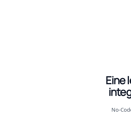
Eine 
inte
No-Code