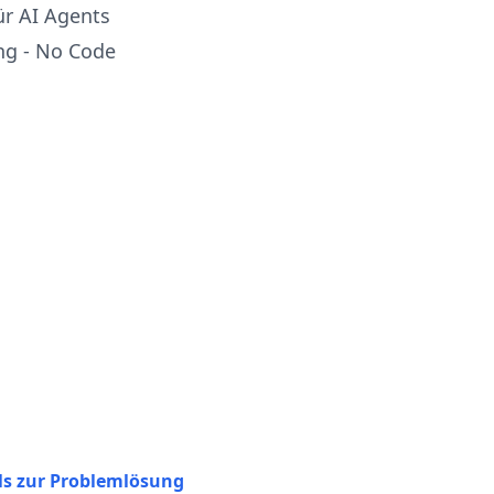
ür AI Agents
ng - No Code
ols zur Problemlösung