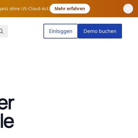
ganz ohne US-Cloud-Act.
Mehr erfahren
Einloggen
Demo buchen
er
le