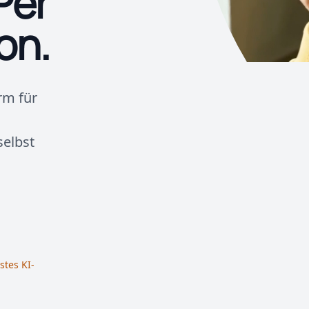
Per
on.
orm für
selbst
tes KI-