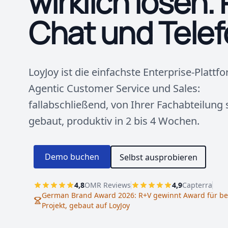
wirklich lösen. 
Chat und Telef
LoyJoy ist die einfachste Enterprise-Plattf
Agentic Customer Service und Sales:
fallabschließend, von Ihrer Fachabteilung 
gebaut, produktiv in 2 bis 4 Wochen.
Demo buchen
Selbst ausprobieren
4,8
OMR Reviews
4,9
Capterra
German Brand Award 2026: R+V gewinnt Award für bes
Projekt, gebaut auf LoyJoy