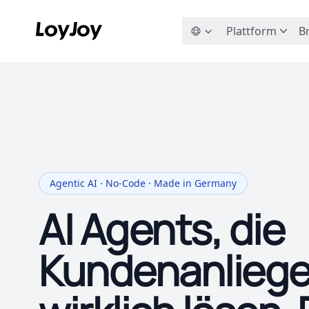
Plattform
B
Agentic AI · No-Code · Made in Germany
AI Agents, die
Kundenanlieg