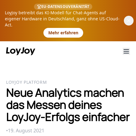
EU-DATENSOUVERÄNITÄT
LoyJoy betreibt das KI-Modell für Chat-Agents auf
eigener Hardware in Deutschland, ganz ohne US-Cloud-
Act.
Mehr erfahren
LOYJOY PLATFORM
Neue Analytics machen
das Messen deines
LoyJoy-Erfolgs einfacher
•
19. August 2021