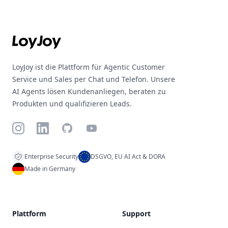
Footer
LoyJoy ist die Plattform für Agentic Customer
Service und Sales per Chat und Telefon. Unsere
AI Agents lösen Kundenanliegen, beraten zu
Produkten und qualifizieren Leads.
Instagram
LinkedIn
GitHub
YouTube
Enterprise Security
DSGVO, EU AI Act & DORA
Made in Germany
Plattform
Support