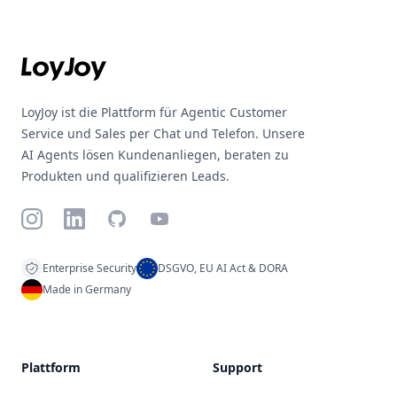
Footer
LoyJoy ist die Plattform für Agentic Customer
Service und Sales per Chat und Telefon. Unsere
AI Agents lösen Kundenanliegen, beraten zu
Produkten und qualifizieren Leads.
Instagram
LinkedIn
GitHub
YouTube
Enterprise Security
DSGVO, EU AI Act & DORA
Made in Germany
Plattform
Support