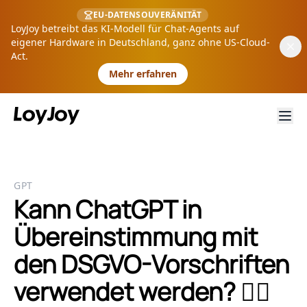
EU-DATENSOUVERÄNITÄT
LoyJoy betreibt das KI-Modell für Chat-Agents auf
eigener Hardware in Deutschland, ganz ohne US-Cloud-
Act.
Mehr erfahren
GPT
Kann ChatGPT in
Übereinstimmung mit
den DSGVO-Vorschriften
verwendet werden? 🕵️‍♂️