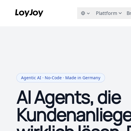
Plattform
B
Agentic AI · No-Code · Made in Germany
AI Agents, die
Kundenanlieg