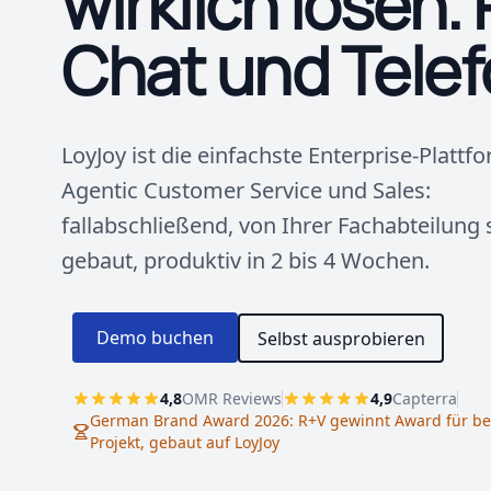
wirklich lösen. 
Chat und Telef
LoyJoy ist die einfachste Enterprise-Plattf
Agentic Customer Service und Sales:
fallabschließend, von Ihrer Fachabteilung 
gebaut, produktiv in 2 bis 4 Wochen.
Demo buchen
Selbst ausprobieren
4,8
OMR Reviews
4,9
Capterra
German Brand Award 2026: R+V gewinnt Award für bes
Projekt, gebaut auf LoyJoy