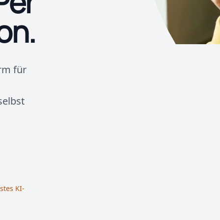
Per
on.
orm für
selbst
tes KI-